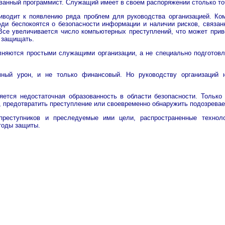
ванный программист. Служащий имеет в своем распоряжении столько точ
иводит к появлению ряда проблем для руководства организацией. Ком
и беспокоятся о безопасности информации и наличии рисков, связан
е увеличивается число компьютерных преступлений, что может привес
о защищать.
олняются простыми служащими организации, а не специально подготов
ный урон, и не только финансовый. Но руководству организаций 
ется недостаточная образованность в области безопасности. Только
 предотвратить преступление или своевременно обнаружить подозревае
преступников и преследуемые ими цели, распространенные технол
тоды защиты.